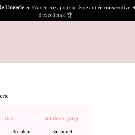
de Lingerie
en France 2025 pour la 5ème année consécutive et a
d'excellence 🏆
erie
Bas
Soutiens-gorge
Brésilien
Balconnet