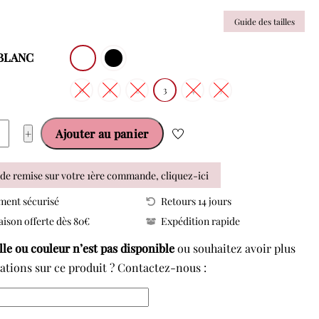
Guide des tailles
: BLANC
0
1
2
3
4
5
ité
+
Ajouter au panier
de remise sur votre 1ère commande, cliquez-ici
ment sécurisé
Retours 14 jours
aison offerte dès 80€
Expédition rapide
1
ille ou couleur n’est pas disponible
ou souhaitez avoir plus
T
ations sur ce produit ? Contactez-nous :