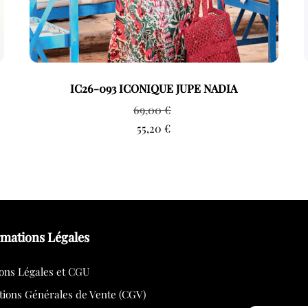
IC26-093 ICONIQUE JUPE NADIA
69,00
€
55,20
€
rmations Légales
ons Légales et CGU
tions Générales de Vente (CGV)