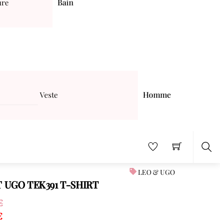
Bain
ure
Homme
Veste
Sea
LEO & UGO
T UGO TEK391 T-SHIRT
€
€