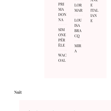
PRI
LOR
E
MA
MAR
ITAL
DON
IAN
NA
LOU
E
ISA
SIM
BRA
ONE
CQ
PÉR
ÈLE
MIR
A
WAC
OAL
Nuit