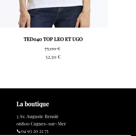
TED040 TOP LEO ET UGO
75,00
€
52,50
€
La boutique
3 Av. Auguste Renoir
06800 Cagnes-sur-Mer
📞04 93 20 22 75