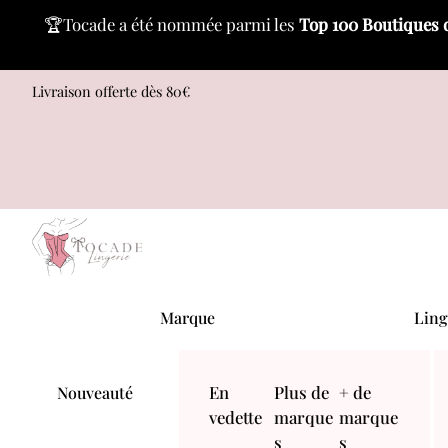
🏆Tocade a été nommée parmi les
Top 100 Boutiques 
Skip
Livraison offerte dès 80€
to
content
Menu
Marque
Ling
En
Plus de
+ de
Nouveauté
vedette
marque
marque
s
s