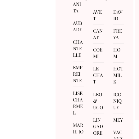
ANI
TA
AVE
DAV
T
ID
AUB
ADE
CAN
FRE
AT
YA
CHA
NTE
COE
HO
LLE
MI
M
EMP
LE
HOT
REI
CHA
MIL
NTE
T
K
LISE
LEO
ICO
CHA
&
NIQ
RME
UGO
UE
L
LIN
MEY
MAR
GAD
IE JO
VAC
ORE
ANZ