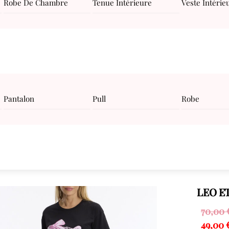
Robe De Chambre
Tenue Intérieure
Veste Intérie
Pantalon
Pull
Robe
LEO E
70,00
49,00