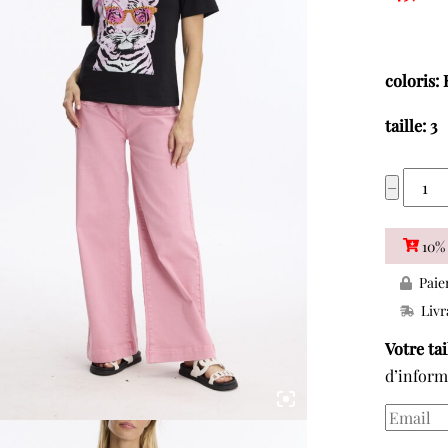
coloris
taille: 3
quant
−
de
LEO
10% 
ET
Paie
UGO
Livr
TEK39
T-
Votre ta
SHIR
d’inform