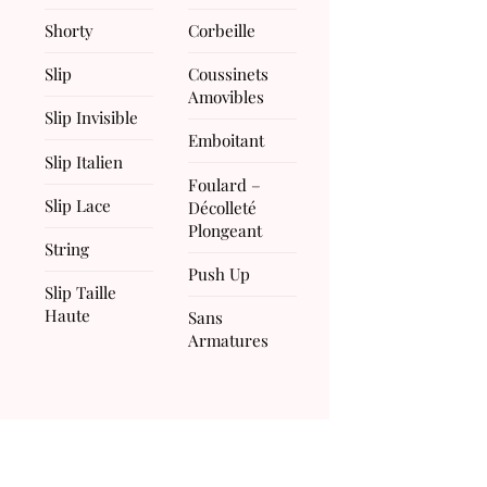
Shorty
Corbeille
Slip
Coussinets
Amovibles
Slip Invisible
Emboitant
Slip Italien
Foulard –
Slip Lace
Décolleté
Plongeant
String
Push Up
Slip Taille
Haute
Sans
Armatures