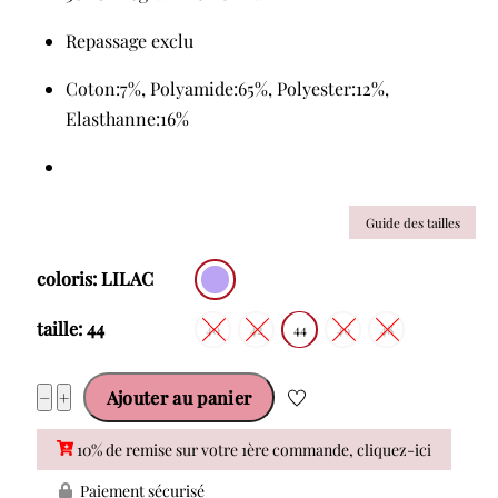
Repassage exclu
Coton:7%, Polyamide:65%, Polyester:12%,
Elasthanne:16%
Guide des tailles
coloris: LILAC
taille: 44
40
42
44
46
48
quantité
−
+
Ajouter au panier
de
10% de remise sur votre 1ère commande, cliquez-ici
PRIMA
DONNA
Paiement sécurisé