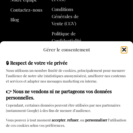
Conditions
Contactez-nous
Générales de
Blog
Vente (CGV)
Politique de
Confidentialité
Gérer le consentement
Politique de
Cookies
🔒 Respect de votre vie privée
Nous utilisons un nombre limité de cookies, principalement pour mesurer
l’audience de notre site (statistiques anonymisées), améliorer nos contenus
Services
et services et adapter nos messages marketing en interne.
👉
Nous ne vendons ni ne partageons vos données
Rendez-vous
personnelles.
Carte cadeau
Cependant, certaines données peuvent être utilisées par nos partenaires
(notamment Google) à des fins de mesure d’audience.
Lingerie à
domicile
Vous pouvez à tout moment
accepter
,
refuser
, ou
personnaliser
l’utilisation
de ces cookies selon vos préférences.
Livraison locale