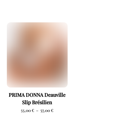
PRIMA DONNA Deauville
Slip Brésilien
Plage
55,00
€
–
57,00
€
de
prix :
55,00 €