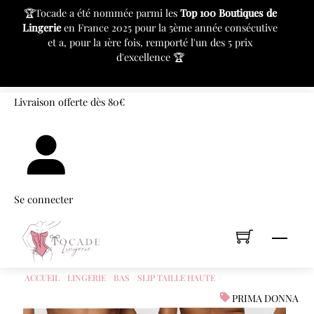
c
🏆Tocade a été nommée parmi les
Top 100 Boutiques de
⚙
Lingerie
en France 2025 pour la 5ème année consécutive
pr
et a, pour la 1ère fois, remporté l'un des 5 prix
d'excellence 🏆
«
»
Skip
Livraison offerte dès 80€
to
content
Se connecter
Men
ACCUEIL
LINGERIE
BAS
SLIP TAILLE HAUTE
PRIMA DONNA