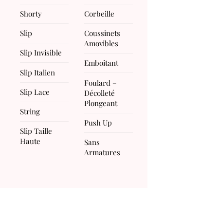
Shorty
Corbeille
Slip
Coussinets
Amovibles
Slip Invisible
Emboitant
Slip Italien
Foulard –
Slip Lace
Décolleté
Plongeant
String
Push Up
Slip Taille
Haute
Sans
Armatures