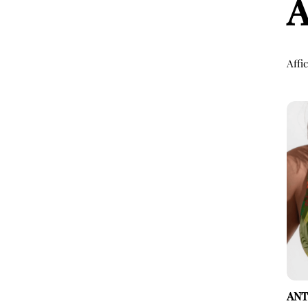
Affi
ANT