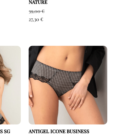
NATURE
39,00
€
27,30
€
S SG
ANTIGEL ICONE BUSINESS