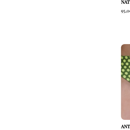
NAT
95,
ANT