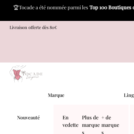
🏆Tocade a été nommée parmi les
Top 100 Boutiques 
Skip
Livraison offerte dès 80€
to
content
Menu
Marque
Ling
En
Plus de
+ de
Nouveauté
vedette
marque
marque
s
s