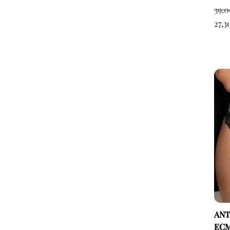
39,
27,
ANT
ECM