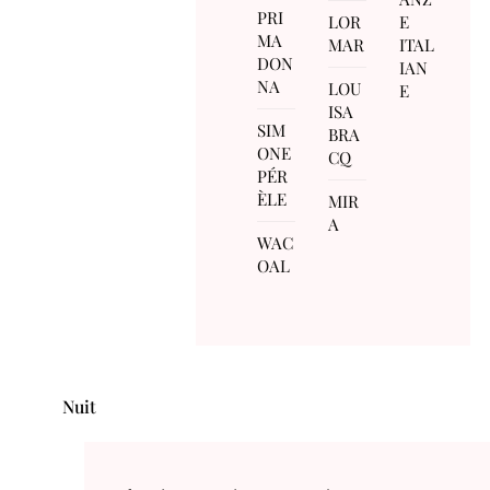
PRI
LOR
E
MA
MAR
ITAL
DON
IAN
NA
LOU
E
ISA
SIM
BRA
ONE
CQ
PÉR
ÈLE
MIR
A
WAC
OAL
Nuit