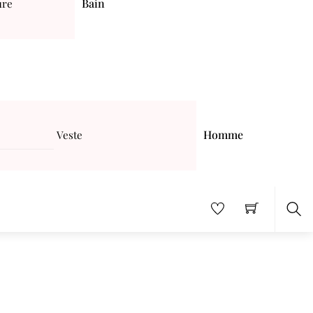
Bain
ure
Homme
Veste
Sea