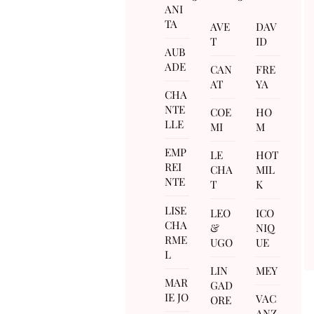
ANI
TA
AVE
DAV
T
ID
AUB
ADE
CAN
FRE
AT
YA
CHA
NTE
COE
HO
LLE
MI
M
EMP
LE
HOT
REI
CHA
MIL
NTE
T
K
LISE
LEO
ICO
CHA
&
NIQ
RME
UGO
UE
L
LIN
MEY
MAR
GAD
IE JO
VAC
ORE
ANZ