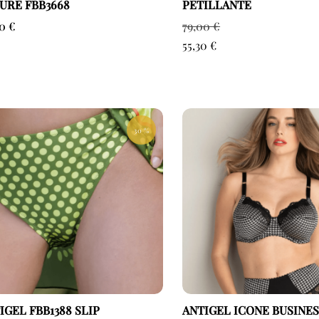
URE FBB3668
PETILLANTE
00
€
79,00
€
55,30
€
30 %
IGEL FBB1388 SLIP
ANTIGEL ICONE BUSINES