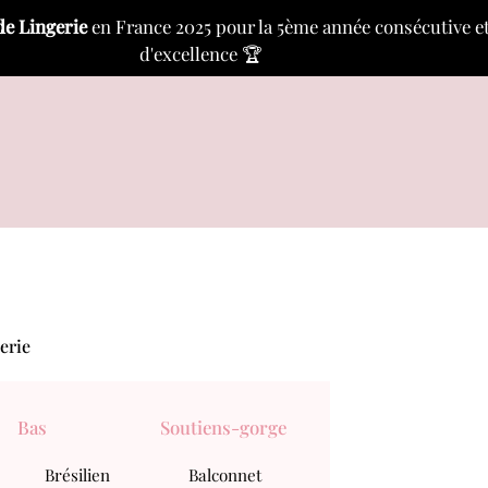
de Lingerie
en France 2025 pour la 5ème année consécutive et a
d'excellence 🏆
erie
Bas
Soutiens-gorge
Brésilien
Balconnet