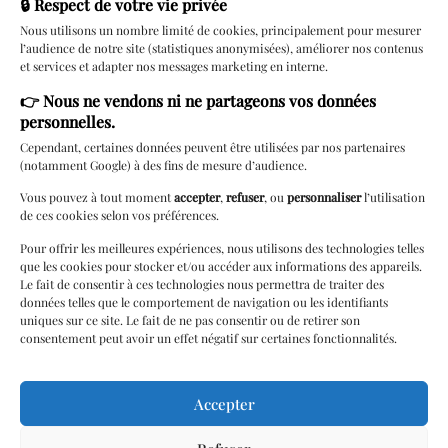
🔒 Respect de votre vie privée
Nous utilisons un nombre limité de cookies, principalement pour mesurer
l’audience de notre site (statistiques anonymisées), améliorer nos contenus
Services
et services et adapter nos messages marketing en interne.
👉
Nous ne vendons ni ne partageons vos données
Rendez-vous
personnelles.
Carte cadeau
Cependant, certaines données peuvent être utilisées par nos partenaires
(notamment Google) à des fins de mesure d’audience.
Lingerie à
domicile
Vous pouvez à tout moment
accepter
,
refuser
, ou
personnaliser
l’utilisation
de ces cookies selon vos préférences.
Livraison locale
Pour offrir les meilleures expériences, nous utilisons des technologies telles
Cérémonie
que les cookies pour stocker et/ou accéder aux informations des appareils.
Le fait de consentir à ces technologies nous permettra de traiter des
Paiements 3/4 fois
données telles que le comportement de navigation ou les identifiants
uniques sur ce site. Le fait de ne pas consentir ou de retirer son
Programme de
consentement peut avoir un effet négatif sur certaines fonctionnalités.
Fidélité
Retouches
Accepter
Soirées / Parties