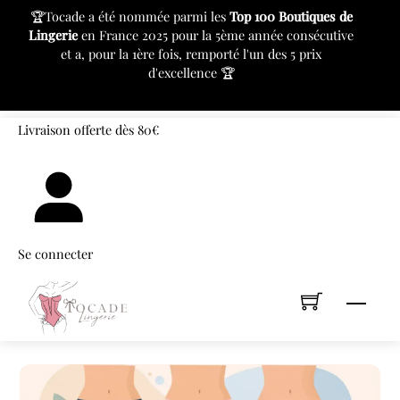
c
🏆Tocade a été nommée parmi les
Top 100 Boutiques de
⚙
Lingerie
en France 2025 pour la 5ème année consécutive
pr
et a, pour la 1ère fois, remporté l'un des 5 prix
d'excellence 🏆
«
»
Skip
Livraison offerte dès 80€
to
content
Se connecter
Men