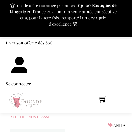
c
🏆Tocade a été nommée parmi les
Top 100 Boutiques de
⚙
Lingerie
en France 2025 pour la 5ème année consécutive
pr
et a, pour la 1ère fois, remporté l'un des 5 prix
d'excellence 🏆
«
»
Skip
Livraison offerte dès 80€
to
content
Se connecter
Men
ACCUEIL
NON CLASSÉ
ANITA