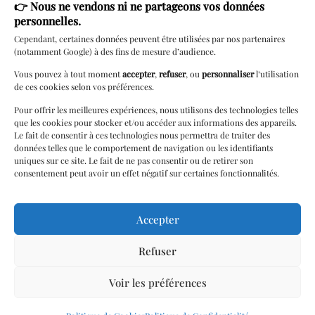
👉
Nous ne vendons ni ne partageons vos données
Rendez-vous
personnelles.
Carte cadeau
Cependant, certaines données peuvent être utilisées par nos partenaires
(notamment Google) à des fins de mesure d’audience.
Lingerie à
domicile
Vous pouvez à tout moment
accepter
,
refuser
, ou
personnaliser
l’utilisation
de ces cookies selon vos préférences.
Livraison locale
Pour offrir les meilleures expériences, nous utilisons des technologies telles
Cérémonie
que les cookies pour stocker et/ou accéder aux informations des appareils.
Le fait de consentir à ces technologies nous permettra de traiter des
Paiements 3/4 fois
données telles que le comportement de navigation ou les identifiants
uniques sur ce site. Le fait de ne pas consentir ou de retirer son
Programme de
consentement peut avoir un effet négatif sur certaines fonctionnalités.
Fidélité
Retouches
Accepter
Soirées / Parties
Refuser
Soutien & Bien-
être
Voir les préférences