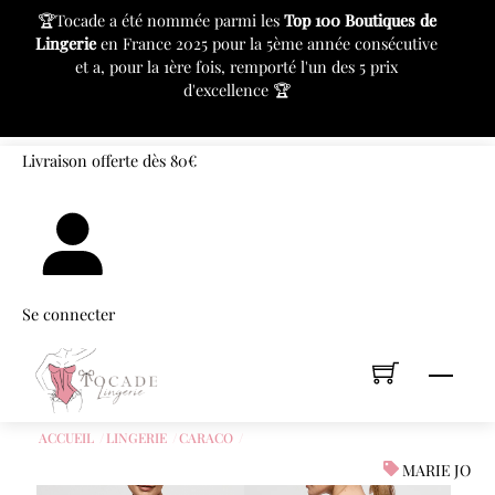
c
🏆Tocade a été nommée parmi les
Top 100 Boutiques de
⚙
Lingerie
en France 2025 pour la 5ème année consécutive
pr
et a, pour la 1ère fois, remporté l'un des 5 prix
d'excellence 🏆
«
»
Skip
Livraison offerte dès 80€
to
content
Se connecter
Men
ACCUEIL
LINGERIE
CARACO
MARIE JO