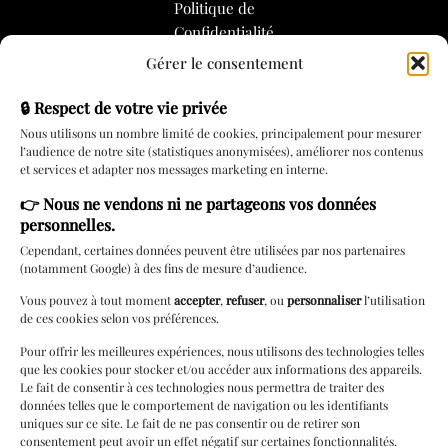
Politique de
Confidentialité
Gérer le consentement
Politique de
Cookies
🔒 Respect de votre vie privée
Nous utilisons un nombre limité de cookies, principalement pour mesurer
l’audience de notre site (statistiques anonymisées), améliorer nos contenus
Services
et services et adapter nos messages marketing en interne.
👉
Nous ne vendons ni ne partageons vos données
Rendez-vous
personnelles.
Carte cadeau
Cependant, certaines données peuvent être utilisées par nos partenaires
(notamment Google) à des fins de mesure d’audience.
Lingerie à
domicile
Vous pouvez à tout moment
accepter
,
refuser
, ou
personnaliser
l’utilisation
de ces cookies selon vos préférences.
Livraison locale
Pour offrir les meilleures expériences, nous utilisons des technologies telles
Cérémonie
que les cookies pour stocker et/ou accéder aux informations des appareils.
Le fait de consentir à ces technologies nous permettra de traiter des
Paiements 3/4 fois
données telles que le comportement de navigation ou les identifiants
uniques sur ce site. Le fait de ne pas consentir ou de retirer son
Programme de
consentement peut avoir un effet négatif sur certaines fonctionnalités.