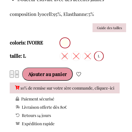
composition lyocell:95%, Elasthanne:5%
Guide des tailles
coloris: IVOIRE
taille: L
XS
S
M
L
quantité
−
+
Ajouter au panier
de
10% de remise sur votre 1ère commande, cliquez-ici
MARIE
JO
Paiement sécurisé
AVERO
Livraison offerte dès 80€
CARACO
Retours 14 jours
0803030
Expédition rapide