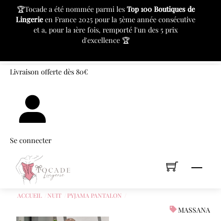
c
🏆Tocade a été nommée parmi les
Top 100 Boutiques de
⚙
Lingerie
en France 2025 pour la 5ème année consécutive
pr
et a, pour la 1ère fois, remporté l'un des 5 prix
d'excellence 🏆
«
»
Skip
Livraison offerte dès 80€
to
content
Se connecter
Men
ACCUEIL
NUIT
PYJAMA PANTALON
MASSANA