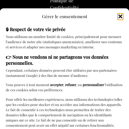
Politique de
Confidentialité
Gérer le consentement
Politique de
Cookies
🔒 Respect de votre vie privée
Nous utilisons un nombre limité de cookies, principalement pour mesurer
l’audience de notre site (statistiques anonymisées), améliorer nos contenus
Services
et services et adapter nos messages marketing en interne.
👉
Nous ne vendons ni ne partageons vos données
Rendez-vous
personnelles.
Carte cadeau
Cependant, certaines données peuvent être utilisées par nos partenaires
(notamment Google) à des fins de mesure d’audience.
Lingerie à
domicile
Vous pouvez à tout moment
accepter
,
refuser
, ou
personnaliser
l’utilisation
de ces cookies selon vos préférences.
Livraison locale
Pour offrir les meilleures expériences, nous utilisons des technologies telles
Cérémonie
que les cookies pour stocker et/ou accéder aux informations des appareils.
Le fait de consentir à ces technologies nous permettra de traiter des
Paiements 3/4 fois
données telles que le comportement de navigation ou les identifiants
uniques sur ce site. Le fait de ne pas consentir ou de retirer son
Programme de
consentement peut avoir un effet négatif sur certaines fonctionnalités.