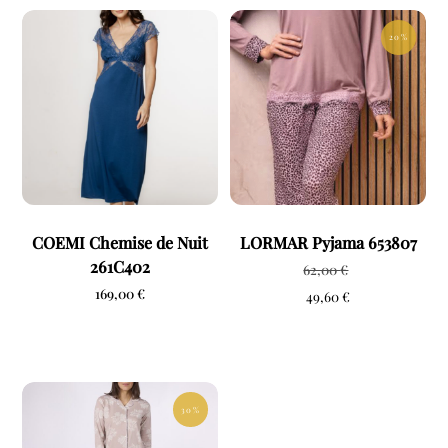
20 %
COEMI Chemise de Nuit
LORMAR Pyjama 653807
261C402
62,00
€
169,00
€
49,60
€
30 %