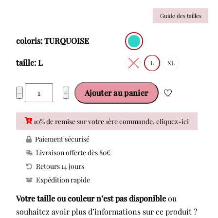
Guide des tailles
coloris: TURQUOISE
taille: L
M
L
XL
quantité
−
+
Ajouter au panier
de
MASSANA
10% de remise sur votre 1ère commande, cliquez-ici
PYJAMA
Paiement sécurisé
LONG
Livraison offerte dès 80€
P261228
Retours 14 jours
Expédition rapide
Votre taille ou couleur n’est pas disponible
ou
souhaitez avoir plus d’informations sur ce produit ?