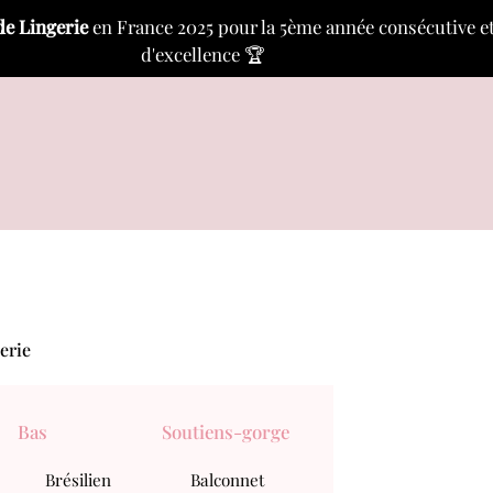
de Lingerie
en France 2025 pour la 5ème année consécutive et a
d'excellence 🏆
erie
Bas
Soutiens-gorge
Brésilien
Balconnet