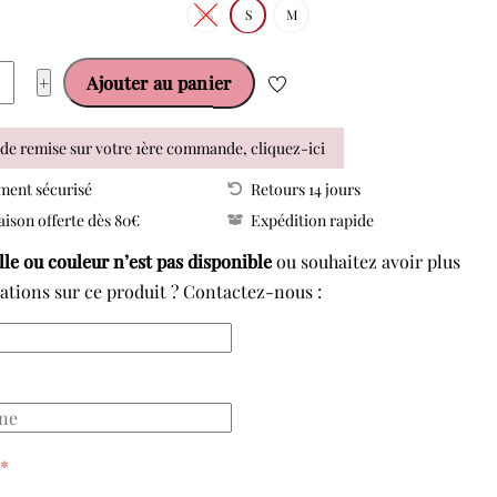
XS
S
M
ité
+
Ajouter au panier
de remise sur votre 1ère commande, cliquez-ici
16
ment sécurisé
Retours 14 jours
aison offerte dès 80€
Expédition rapide
T
ille ou couleur n’est pas disponible
ou souhaitez avoir plus
ations sur ce produit ? Contactez-nous :
*