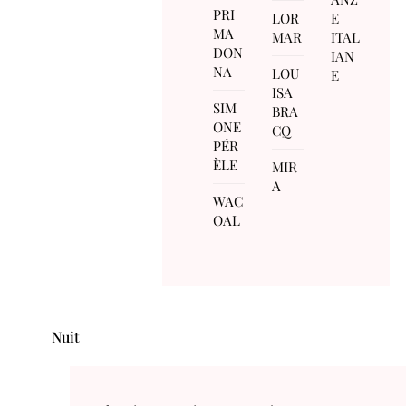
PRI
LOR
E
MA
MAR
ITAL
DON
IAN
NA
LOU
E
ISA
SIM
BRA
ONE
CQ
PÉR
ÈLE
MIR
A
WAC
OAL
Nuit