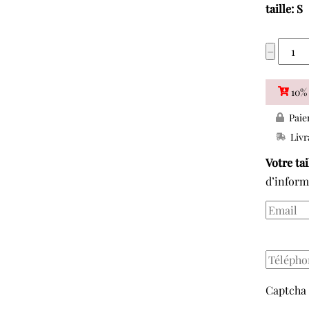
taille: S
quant
−
de
MEY
10% 
12100
Paie
T-
Livr
SHIR
Votre ta
d’inform
Captcha