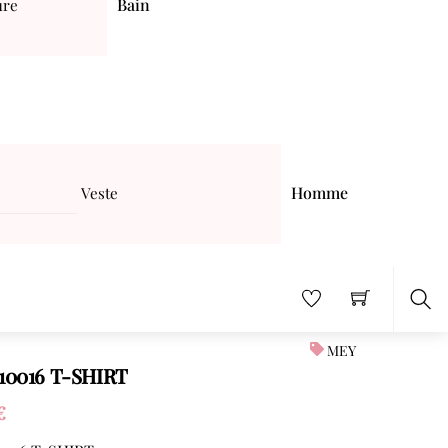
Bain
ure
Homme
Veste
Sea
MEY
10016 T-SHIRT
€