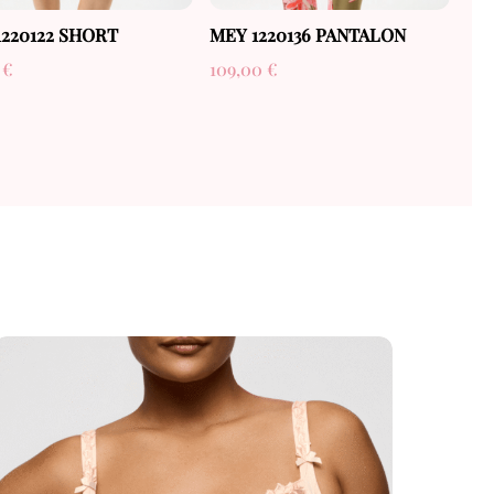
1220122 SHORT
MEY 1220136 PANTALON
0
€
109,00
€