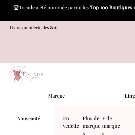
🏆Tocade a été nommée parmi les
Top 100 Boutiques 
Skip
Livraison offerte dès 80€
to
content
Menu
Marque
Ling
En
Plus de
+ de
Nouveauté
vedette
marque
marque
s
s