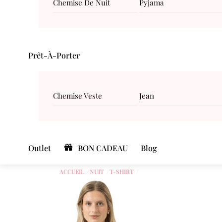
Chemise De Nuit
Pyjama
Prêt-À-Porter
Chemise Veste
Jean
Outlet
BON CADEAU
Blog
ACCUEIL
NUIT
T-SHIRT