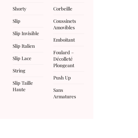
Shorty
Corbeille
Slip
Coussinets
Amovibles
Slip Invisible
Emboitant
Slip Italien
Foulard –
Slip Lace
Décolleté
Plongeant
String
Push Up
Slip Taille
Haute
Sans
Armatures