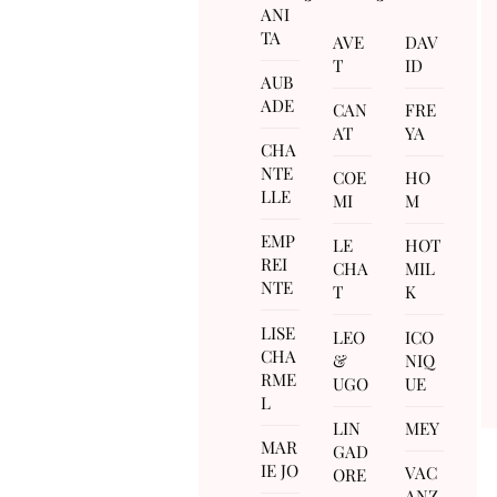
ANI
TA
AVE
DAV
T
ID
AUB
ADE
CAN
FRE
AT
YA
CHA
NTE
COE
HO
LLE
MI
M
EMP
LE
HOT
REI
CHA
MIL
NTE
T
K
LISE
LEO
ICO
CHA
&
NIQ
RME
UGO
UE
L
LIN
MEY
MAR
GAD
IE JO
VAC
ORE
ANZ