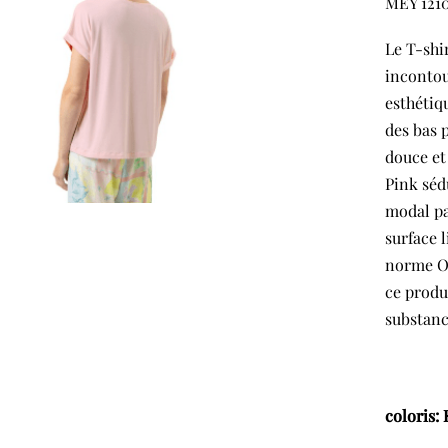
MEY 121
Le T-shi
incontou
esthétiq
des bas 
douce et
Pink séd
modal pa
surface 
norme Oe
ce produ
substanc
coloris: