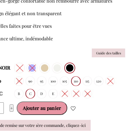
ien-gorge confortable non rembourré avec armatures
gn élégant et non transparent
lles faites pour être vues
ance ultime, indémodable
Guide des tailles
 NOIR
0
85
90
95
100
105
110
115
120
 C
B
C
D
E
F
G
H
ité
+
Ajouter au panier
A
de remise sur votre 1ère commande, cliquez-ici
A