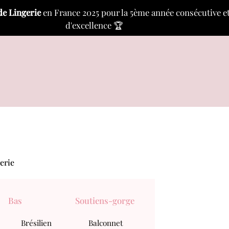
de Lingerie
en France 2025 pour la 5ème année consécutive et a
d'excellence 🏆
erie
Bas
Soutiens-gorge
Brésilien
Balconnet