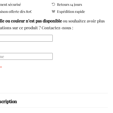
ment sécurisé
Retours 14 jours
lle
aison offerte dès 80€
Expédition rapide
en-
ille ou couleur n’est pas disponible
ou souhaitez avoir plus
ts
ations sur ce produit ? Contactez-nous :
*
scription