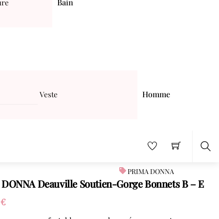
Bain
ure
Homme
Veste
Sea
PRIMA DONNA
DONNA Deauville Soutien-Gorge Bonnets B – E
0
€