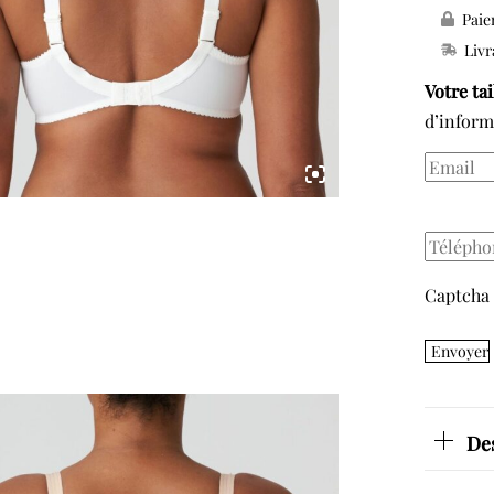
Paie
Deauvi
Livr
Souti
Gorge
Votre ta
Bonne
d’inform
B
-
E
Captcha
Envoyer
De