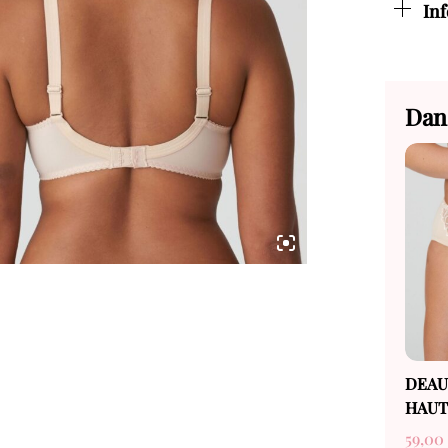
In
Dan
DEAU
HAUT
59,0