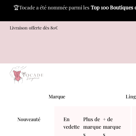
🏆Tocade a été nommée parmi les
Top 100 Boutiques 
Skip
Livraison offerte dès 80€
to
content
Menu
Marque
Ling
En
Plus de
+ de
Nouveauté
vedette
marque
marque
s
s