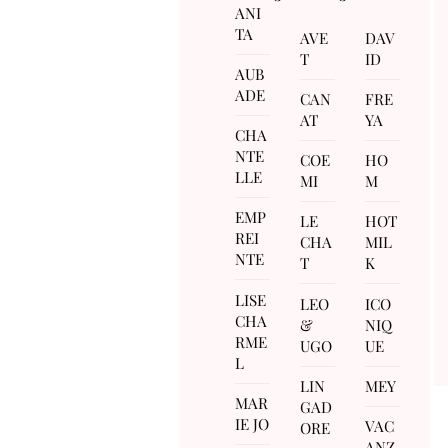
ANI
TA
AVE
DAV
T
ID
AUB
ADE
CAN
FRE
AT
YA
CHA
NTE
COE
HO
LLE
MI
M
EMP
LE
HOT
REI
CHA
MIL
NTE
T
K
LISE
LEO
ICO
CHA
&
NIQ
RME
UGO
UE
L
LIN
MEY
MAR
GAD
IE JO
VAC
ORE
ANZ