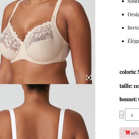
Sout
Desi
Brete
Élég
coloris:
taille: 11
bonnet:
quant
−
de
PRIM
10% 
DONN