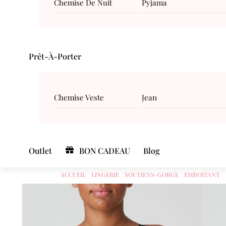
Chemise De Nuit
Pyjama
Prêt-À-Porter
Chemise Veste
Jean
Outlet
BON CADEAU
Blog
ACCUEIL
LINGERIE
SOUTIENS-GORGE
EMBOITANT