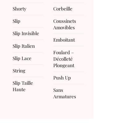
Shorty
Corbeille
Slip
Coussinets
Amovibles
Slip Invisible
Emboitant
Slip Italien
Foulard –
Slip Lace
Décolleté
Plongeant
String
Push Up
Slip Taille
Haute
Sans
Armatures