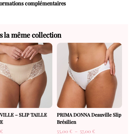
formations complémentaires
s la même collection
VILLE – SLIP TAILLE
PRIMA DONNA Deauville Slip
E
Brésilien
Plage
0
€
55,00
€
–
57,00
€