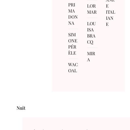
PRI
LOR
E
MA
MAR
ITAL
DON
IAN
NA
LOU
E
ISA
SIM
BRA
ONE
CQ
PÉR
ÈLE
MIR
A
WAC
OAL
Nuit