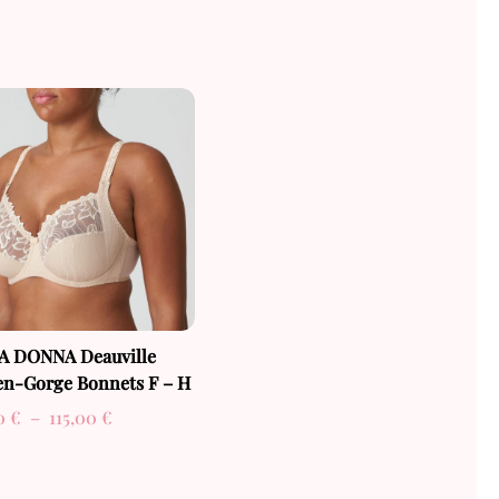
de
prix :
55,00 €
à
57,00 €
A DONNA Deauville
en-Gorge Bonnets F – H
Plage
00
€
–
115,00
€
de
prix :