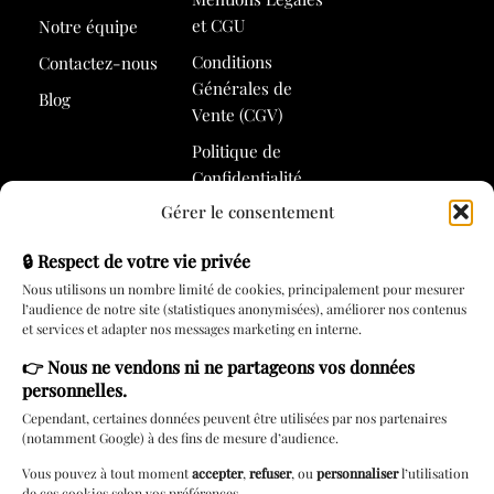
et CGU
Notre équipe
Conditions
Contactez-nous
Générales de
Blog
Vente (CGV)
Politique de
Confidentialité
Gérer le consentement
Politique de
Cookies
🔒 Respect de votre vie privée
Nous utilisons un nombre limité de cookies, principalement pour mesurer
l’audience de notre site (statistiques anonymisées), améliorer nos contenus
Services
et services et adapter nos messages marketing en interne.
👉
Nous ne vendons ni ne partageons vos données
Rendez-vous
personnelles.
Carte cadeau
Cependant, certaines données peuvent être utilisées par nos partenaires
(notamment Google) à des fins de mesure d’audience.
Lingerie à
domicile
Vous pouvez à tout moment
accepter
,
refuser
, ou
personnaliser
l’utilisation
de ces cookies selon vos préférences.