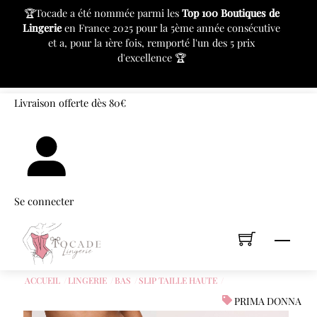
c
🏆Tocade a été nommée parmi les
Top 100 Boutiques de
⚙
Lingerie
en France 2025 pour la 5ème année consécutive
pr
et a, pour la 1ère fois, remporté l'un des 5 prix
d'excellence 🏆
«
»
Skip
Livraison offerte dès 80€
to
content
Se connecter
Men
ACCUEIL
LINGERIE
BAS
SLIP TAILLE HAUTE
PRIMA DONNA