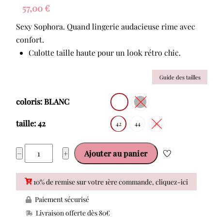
57,00
€
Sexy Sophora. Quand lingerie audacieuse rime avec
confort.
Culotte taille haute pour un look rétro chic.
Guide des tailles
coloris: BLANC
taille: 42
42
44
46
quantité
−
+
Ajouter au panier
de
PRIMA
10% de remise sur votre 1ère commande, cliquez-ici
DONNA
Paiement sécurisé
Sophora
Livraison offerte dès 80€
Slip