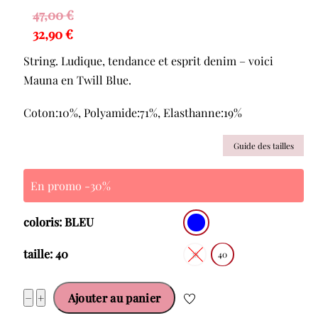
47,00
€
32,90
€
String. Ludique, tendance et esprit denim – voici
Mauna en Twill Blue.
Coton:10%, Polyamide:71%, Elasthanne:19%
Guide des tailles
En promo -30%
coloris: BLEU
taille: 40
38
40
quantité
−
+
Ajouter au panier
de