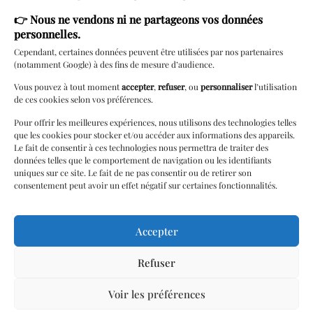
👉
Nous ne vendons ni ne partageons vos données
Rendez-vous
personnelles.
Carte cadeau
Cependant, certaines données peuvent être utilisées par nos partenaires
(notamment Google) à des fins de mesure d’audience.
Lingerie à
domicile
Vous pouvez à tout moment
accepter
,
refuser
, ou
personnaliser
l’utilisation
de ces cookies selon vos préférences.
Livraison locale
Pour offrir les meilleures expériences, nous utilisons des technologies telles
Cérémonie
que les cookies pour stocker et/ou accéder aux informations des appareils.
Le fait de consentir à ces technologies nous permettra de traiter des
Paiements 3/4 fois
données telles que le comportement de navigation ou les identifiants
uniques sur ce site. Le fait de ne pas consentir ou de retirer son
Programme de
consentement peut avoir un effet négatif sur certaines fonctionnalités.
Fidélité
Retouches
Accepter
Soirées / Parties
Refuser
Soutien & Bien-
être
Voir les préférences