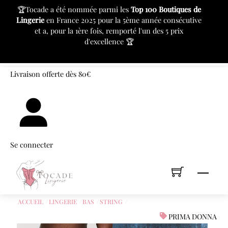
c
🏆Tocade a été nommée parmi les
Top 100 Boutiques de
⚙
Lingerie
en France 2025 pour la 5ème année consécutive
pr
et a, pour la 1ère fois, remporté l'un des 5 prix
d'excellence 🏆
«
»
Skip
Livraison offerte dès 80€
to
content
Se connecter
Men
ACCUEIL
LINGERIE
BAS
STRING
PRIMA DONNA