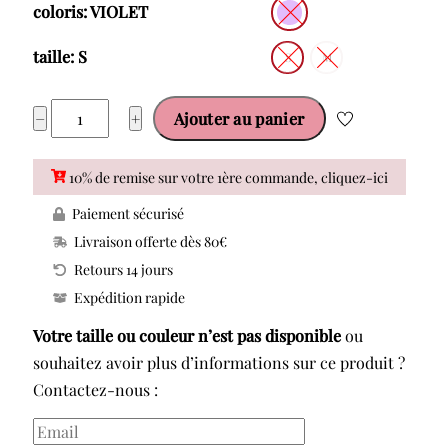
coloris: VIOLET
taille: S
S
M
quantité
−
+
Ajouter au panier
de
VI26-
10% de remise sur votre 1ère commande, cliquez-ici
013
Paiement sécurisé
VACANZE
Livraison offerte dès 80€
ITALIANE
Retours 14 jours
ROBE
Expédition rapide
ELARA
Votre taille ou couleur n’est pas disponible
ou
souhaitez avoir plus d’informations sur ce produit ?
Contactez-nous :