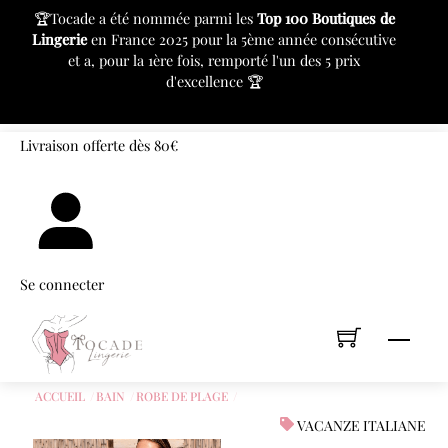
c
🏆Tocade a été nommée parmi les
Top 100 Boutiques de
⚙
Lingerie
en France 2025 pour la 5ème année consécutive
pr
et a, pour la 1ère fois, remporté l'un des 5 prix
d'excellence 🏆
«
»
Skip
Livraison offerte dès 80€
to
content
Se connecter
Men
ACCUEIL
BAIN
ROBE DE PLAGE
VACANZE ITALIANE