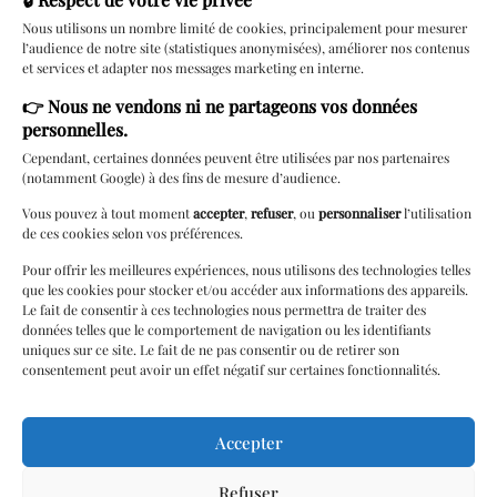
Nous utilisons un nombre limité de cookies, principalement pour mesurer
l’audience de notre site (statistiques anonymisées), améliorer nos contenus
Services
et services et adapter nos messages marketing en interne.
👉
Nous ne vendons ni ne partageons vos données
Rendez-vous
personnelles.
Carte cadeau
Cependant, certaines données peuvent être utilisées par nos partenaires
(notamment Google) à des fins de mesure d’audience.
Lingerie à
domicile
Vous pouvez à tout moment
accepter
,
refuser
, ou
personnaliser
l’utilisation
de ces cookies selon vos préférences.
Livraison locale
Pour offrir les meilleures expériences, nous utilisons des technologies telles
Cérémonie
que les cookies pour stocker et/ou accéder aux informations des appareils.
Le fait de consentir à ces technologies nous permettra de traiter des
Paiements 3/4 fois
données telles que le comportement de navigation ou les identifiants
uniques sur ce site. Le fait de ne pas consentir ou de retirer son
Programme de
consentement peut avoir un effet négatif sur certaines fonctionnalités.
Fidélité
Retouches
Accepter
Soirées / Parties
Refuser
Soutien & Bien-