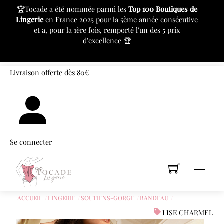
c
🏆Tocade a été nommée parmi les
Top 100 Boutiques de
⚙
Lingerie
en France 2025 pour la 5ème année consécutive
pr
et a, pour la 1ère fois, remporté l'un des 5 prix
d'excellence 🏆
«
»
Skip
Livraison offerte dès 80€
to
content
Se connecter
Men
ACCUEIL
LINGERIE
SOUTIENS-GORGE
BANDEAU
LISE CHARMEL