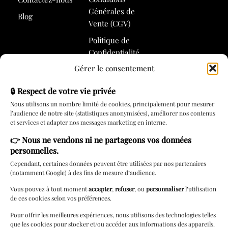
Générales de
Blog
Vente (CGV)
Politique de
Confidentialité
Gérer le consentement
Politique de
Cookies
🔒 Respect de votre vie privée
Nous utilisons un nombre limité de cookies, principalement pour mesurer
l’audience de notre site (statistiques anonymisées), améliorer nos contenus
Services
et services et adapter nos messages marketing en interne.
👉
Nous ne vendons ni ne partageons vos données
Rendez-vous
personnelles.
Carte cadeau
Cependant, certaines données peuvent être utilisées par nos partenaires
(notamment Google) à des fins de mesure d’audience.
Lingerie à
domicile
Vous pouvez à tout moment
accepter
,
refuser
, ou
personnaliser
l’utilisation
de ces cookies selon vos préférences.
Livraison locale
Pour offrir les meilleures expériences, nous utilisons des technologies telles
Cérémonie
que les cookies pour stocker et/ou accéder aux informations des appareils.