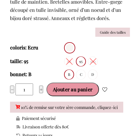
tulle de maintien. Bretelles amovibles. Entre-gorge
découpé en tulle invisible, orné d’un noeud et d’un
bijou doré strassé. Anneaux et réglettes dorés.
Guide des tailles
coloris: Ecru
taille: 95
90
95
100
bonnet: B
B
C
D
quantité
−
+
Ajouter au panier
de
LISE
10% de remise sur votre 1ère commande, cliquez-ici
CHARMEL
Paiement sécurisé
SUBLIME
Livraison offerte dès 80€
ORGANZA
Retours 14 jours